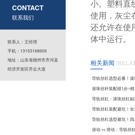
小。塑料直
CONTACT
使用，灰尘
联系我们
还允许在使
体中运行。
联系人：王经理
手机：13153168609
地址：山东省德州市齐河县
相关新闻
/RELA
经济开发区齐众大道
导轨丝杠选型必看！滚
错多花冤枉钱还影响精
滚珠丝杆装配错1步=
全流程，零间隙实操指
导轨丝杠：滚珠丝杠副
导轨丝杠装配避坑！全
于装配不规范，一次达
导轨丝杠选型避坑！四
在用，杜绝动力不足、
滚动 vs 滑动：导轨