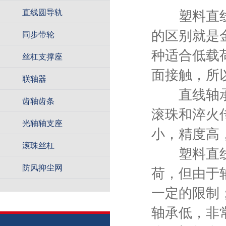
直线圆导轨
塑料直线轴
同步带轮
的区别就是
种适合低载
丝杠支撑座
面接触，所
联轴器
直线轴承是
齿轴齿条
滚珠和淬火
光轴轴支座
小，精度高
滚珠丝杠
塑料直线轴
防风抑尘网
荷，但由于
一定的限制
轴承低，非