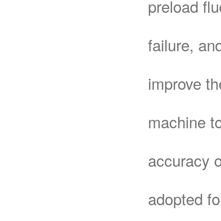
preload fl
failure, a
improve th
machine to
accuracy o
adopted fo