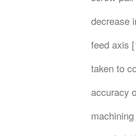
decrease i
feed axis 
taken to c
accuracy o
machining