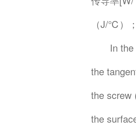
传导率[W
（J/℃）
In the for
the tangent
the screw (
the surfac