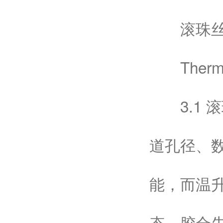
滚珠丝杠
Thermal an
3.1 
道孔径、
能，而温
态、胶合