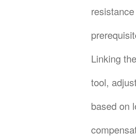
resistance 
prerequisit
Linking th
tool, adjus
based on l
compensat