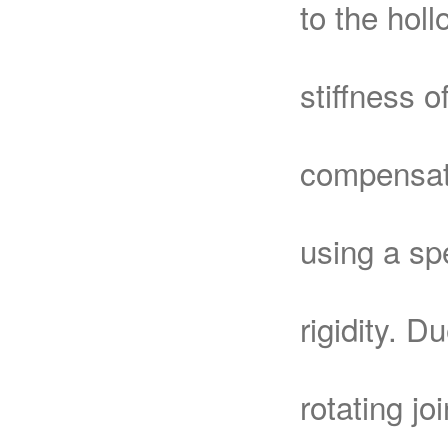
to the hol
stiffness 
compensate
using a sp
rigidity. D
rotating jo