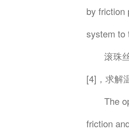
by friction
system to 
滚珠丝杠
[4]，求解
The operat
friction an