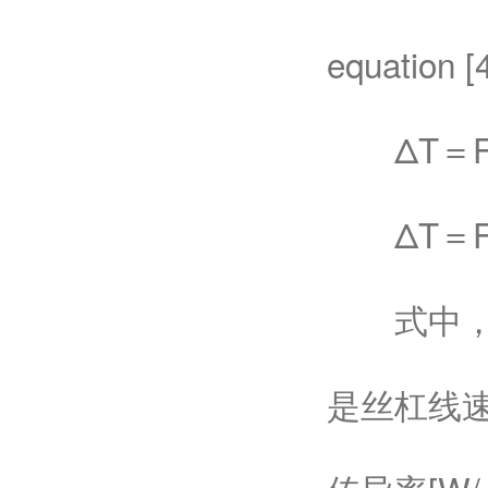
equation [
ΔT＝Frv[1
ΔT＝Frv[
式中，Δ
是丝杠线速