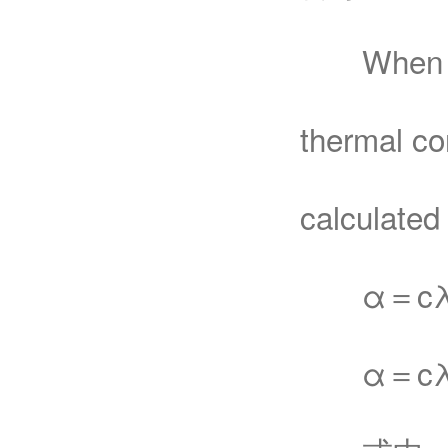
When air f
thermal co
calculated
α＝cλ（vd/
α＝cλ（vd