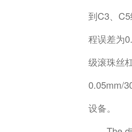
到C3、C5
程误差为0
级滚珠丝杠
0.05m
设备。
The differ