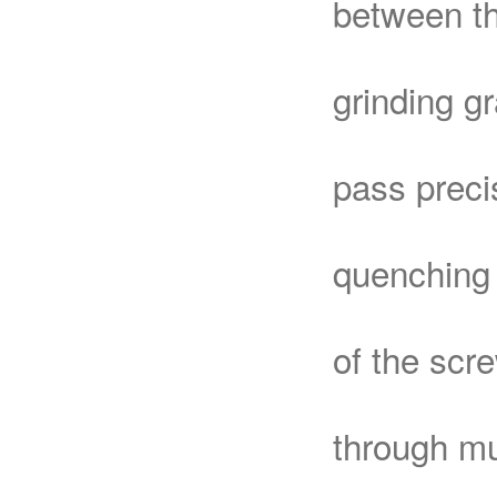
between th
grinding g
pass precis
quenching 
of the scr
through mu