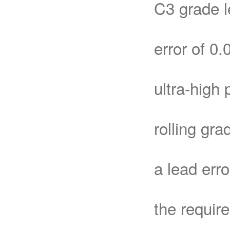
C3 grade 
error of 
ultra-high
rolling gr
a lead err
the requir