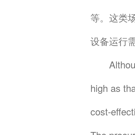
等。这类
设备运行
Although t
high as th
cost-effect
The procur