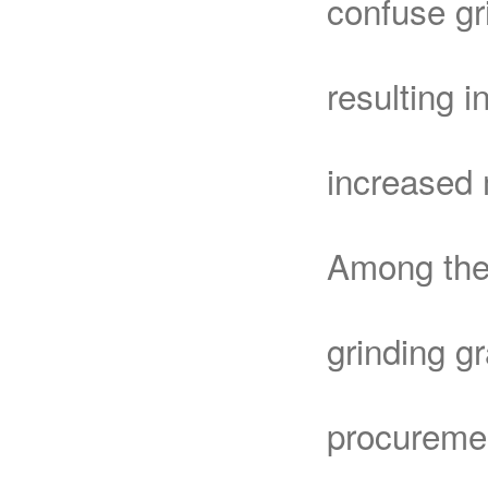
confuse gr
resulting 
increased 
Among them
grinding g
procuremen