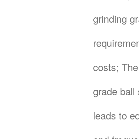
grinding g
requiremen
costs; The 
grade ball
leads to e