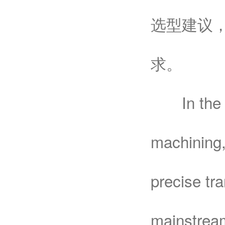
选型建议
求。
In the fie
machining,
precise tr
mainstream