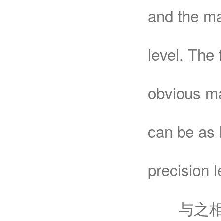
and the ma
level. The 
obvious ma
can be as 
precision l
与之相对