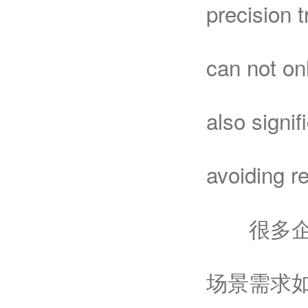
precision 
can not on
also signi
avoiding r
很多企业
场景需求