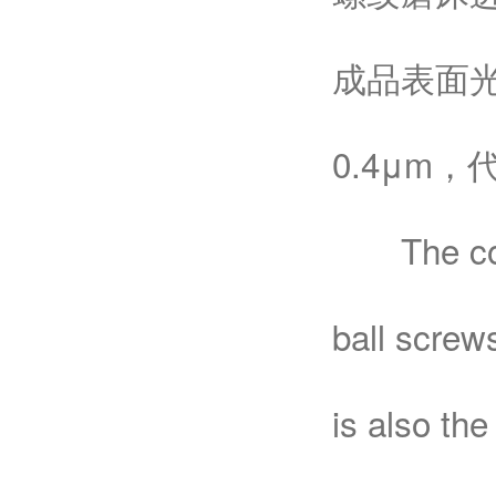
成品表面光
0.4μm
The core 
ball screws
is also th