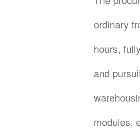
ordinary t
hours, full
and pursui
warehousin
modules, e