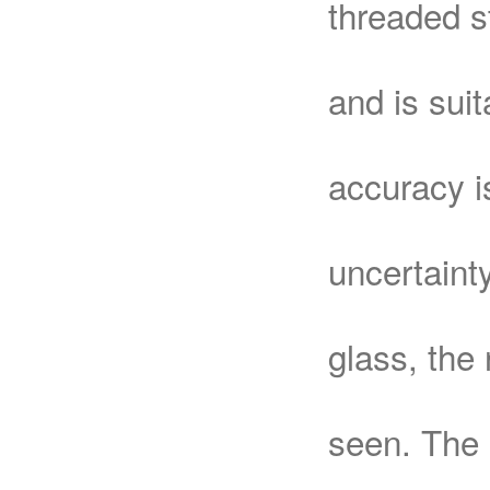
threaded s
and is suit
accuracy is
uncertaint
glass, the 
seen. The 