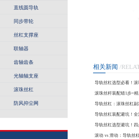
直线圆导轨
同步带轮
丝杠支撑座
联轴器
齿轴齿条
相关新闻
/RELA
光轴轴支座
导轨丝杠选型必看！滚
滚珠丝杠
错多花冤枉钱还影响精
滚珠丝杆装配错1步=
防风抑尘网
全流程，零间隙实操指
导轨丝杠：滚珠丝杠副
导轨丝杠装配避坑！全
于装配不规范，一次达
导轨丝杠选型避坑！四
在用，杜绝动力不足、
滚动 vs 滑动：导轨